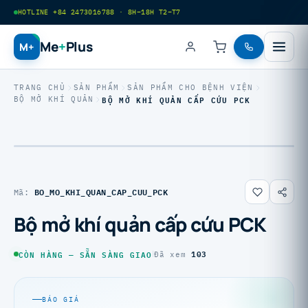
HOTLINE +84 2473016788 · 8H–18H T2–T7
Me
+
Plus
M+
TRANG CHỦ
SẢN PHẨM
SẢN PHẨM CHO BỆNH VIỆN
BỘ MỞ KHÍ QUẢN CẤP CỨU PCK
BỘ MỞ KHÍ QUẢN
BO_MO_KHI_QUAN_CAP_CUU_PCK
Mã:
Bộ mở khí quản cấp cứu PCK
103
CÒN HÀNG — SẴN SÀNG GIAO
|
Đã xem
BÁO GIÁ