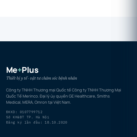
Me
+
Plus
Thiết bị y tế · vật tư chăm sóc bệnh nhân
Công ty TNHH Thương mại Quốc tế Công ty TNHH Thương Mại
Quốc Tế Merinco. Đại lý ủy quyền GE Healthcare, Smiths
Medical, MERA, Omron tại Việt Nam.
ĐKKD: 0107799712
Sở KH&ĐT TP. Hà Nội
Đăng ký lần đầu: 18.10.2020