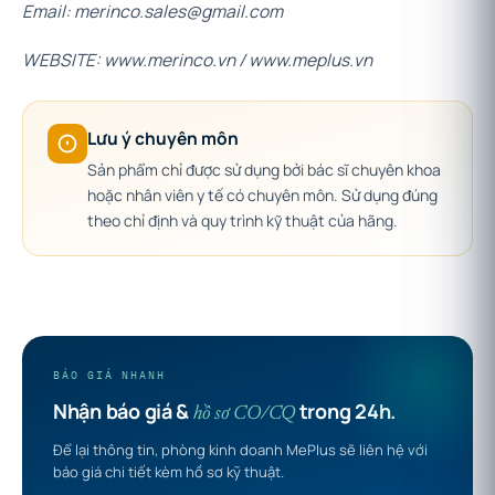
Email: merinco.sales@gmail.com
WEBSITE: www.merinco.vn / www.meplus.vn
Lưu ý chuyên môn
Sản phẩm chỉ được sử dụng bởi bác sĩ chuyên khoa
hoặc nhân viên y tế có chuyên môn. Sử dụng đúng
theo chỉ định và quy trình kỹ thuật của hãng.
BÁO GIÁ NHANH
Nhận báo giá &
trong 24h.
hồ sơ CO/CQ
Để lại thông tin, phòng kinh doanh MePlus sẽ liên hệ với
báo giá chi tiết kèm hồ sơ kỹ thuật.