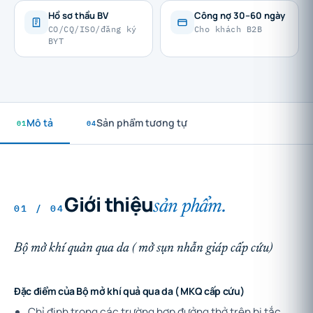
Hồ sơ thầu BV
Công nợ 30–60 ngày
CO/CQ/ISO/đăng ký
Cho khách B2B
BYT
01
Mô tả
04
Sản phẩm tương tự
Giới thiệu
sản phẩm.
01 / 04
Bộ mở khí quản qua da ( mở sụn nhẫn giáp cấp cứu)
Đặc điểm của Bộ mở khí quả qua da ( MKQ cấp cứu)
Chỉ định trong các trường hợp đưởng thở trên bị tắc