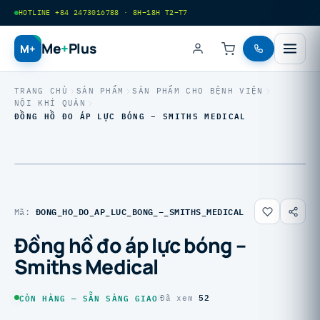
HOTLINE +84 2473016788 · 8H–18H T2–T7
Me
+
Plus
M+
TRANG CHỦ
SẢN PHẨM
SẢN PHẨM CHO BỆNH VIỆN
NỘI KHÍ QUẢN
ĐỒNG HỒ ĐO ÁP LỰC BÓNG – SMITHS MEDICAL
ĐONG_HO_DO_AP_LUC_BONG_–_SMITHS_MEDICAL
Mã:
Đồng hồ đo áp lực bóng –
Smiths Medical
52
CÒN HÀNG — SẴN SÀNG GIAO
|
Đã xem