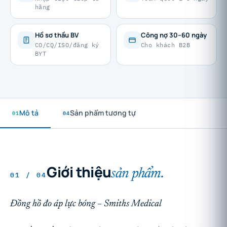
hãng
Hồ sơ thầu BV
Công nợ 30–60 ngày
CO/CQ/ISO/đăng ký
Cho khách B2B
BYT
01
Mô tả
04
Sản phẩm tương tự
Giới thiệu
sản phẩm.
01 / 04
Đồng hồ đo áp lực bóng – Smiths Medical