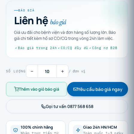
BÁO GIÁ
Liên hệ
báo giá
Giá ưu đãi cho bệnh viện và đơn hàng số lượng lớn. Báo
giá chi tiết kèm hồ sơ CO/CQ trong vòng 24h làm việc.
Báo giá trong 24h
CO/CQ đầy đủ
Công nợ B2B
−
+
/ đơn vị
SỐ LƯỢNG
Yêu cầu báo giá ngay
Thêm vào giỏ báo giá
Gọi tư vấn 0877 568 658
100% chính hãng
Giao 24h HN/HCM
Nhập trực tiếp từ
Toàn quốc 1–3 ngày