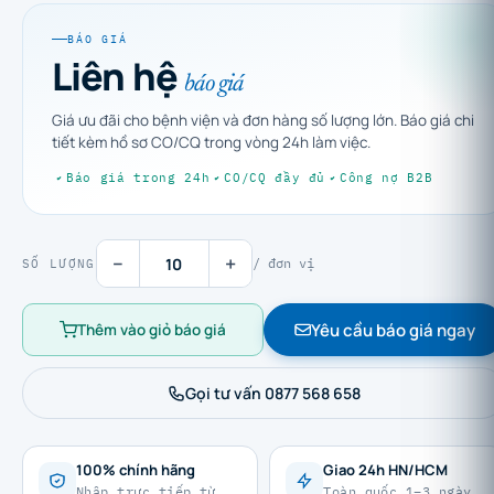
BÁO GIÁ
Liên hệ
báo giá
Giá ưu đãi cho bệnh viện và đơn hàng số lượng lớn. Báo giá chi
tiết kèm hồ sơ CO/CQ trong vòng 24h làm việc.
Báo giá trong 24h
CO/CQ đầy đủ
Công nợ B2B
−
+
/ đơn vị
SỐ LƯỢNG
Yêu cầu báo giá ngay
Thêm vào giỏ báo giá
Gọi tư vấn 0877 568 658
100% chính hãng
Giao 24h HN/HCM
Nhập trực tiếp từ
Toàn quốc 1–3 ngày