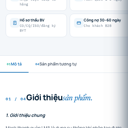
hãng
Hồ sơ thầu BV
Công nợ 30–60 ngày
CO/CQ/ISO/đăng ký
Cho khách B2B
BYT
01
Mô tả
04
Sản phẩm tương tự
Giới thiệu
sản phẩm.
01 / 04
1. Giới thiệu chung
Mask thanh quản LMA là dụng cụ thông khí nhân tạo được