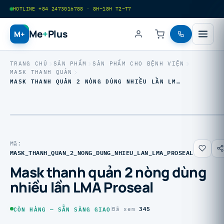
HOTLINE +84 2473016788 · 8H–18H T2–T7
Me
+
Plus
M+
TRANG CHỦ
SẢN PHẨM
SẢN PHẨM CHO BỆNH VIỆN
MASK THANH QUẢN
MASK THANH QUẢN 2 NÒNG DÙNG NHIỀU LẦN LM…
Mã:
MASK_THANH_QUAN_2_NONG_DUNG_NHIEU_LAN_LMA_PROSEAL
Mask thanh quản 2 nòng dùng
nhiều lần LMA Proseal
345
CÒN HÀNG — SẴN SÀNG GIAO
|
Đã xem