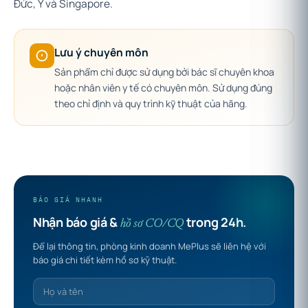
Đức, Ý và Singapore.
Lưu ý chuyên môn
Sản phẩm chỉ được sử dụng bởi bác sĩ chuyên khoa
hoặc nhân viên y tế có chuyên môn. Sử dụng đúng
theo chỉ định và quy trình kỹ thuật của hãng.
BÁO GIÁ NHANH
Nhận báo giá &
trong 24h.
hồ sơ CO/CQ
Để lại thông tin, phòng kinh doanh MePlus sẽ liên hệ với
báo giá chi tiết kèm hồ sơ kỹ thuật.