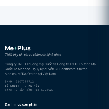
Me
+
Plus
Thiết bị y tế · vật tư chăm sóc bệnh nhân
Công ty TNHH Thương mại Quốc tế Công ty TNHH Thương Mại
Quốc Tế Merinco. Đại lý ủy quyền GE Healthcare, Smiths
Medical, MERA, Omron tại Việt Nam.
ĐKKD: 0107799712
Sở KH&ĐT TP. Hà Nội
Đăng ký lần đầu: 18.10.2020
Danh mục sản phẩm