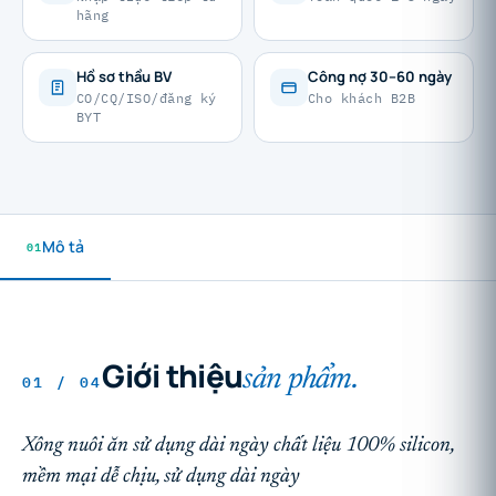
hãng
Hồ sơ thầu BV
Công nợ 30–60 ngày
CO/CQ/ISO/đăng ký
Cho khách B2B
BYT
01
Mô tả
Giới thiệu
sản phẩm.
01 / 04
Xông nuôi ăn sử dụng dài ngày chất liệu 100% silicon,
mềm mại dễ chịu, sử dụng dài ngày