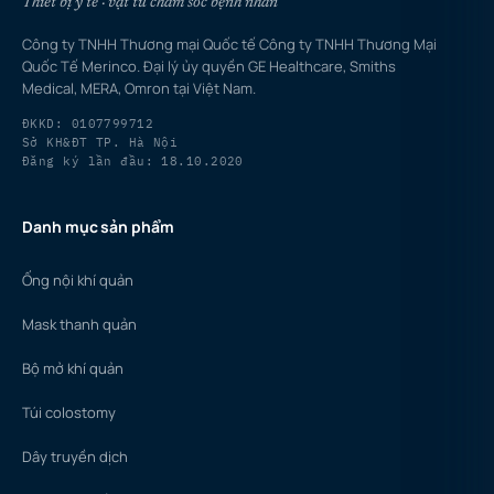
Thiết bị y tế · vật tư chăm sóc bệnh nhân
Công ty TNHH Thương mại Quốc tế Công ty TNHH Thương Mại
Quốc Tế Merinco. Đại lý ủy quyền GE Healthcare, Smiths
Medical, MERA, Omron tại Việt Nam.
ĐKKD: 0107799712
Sở KH&ĐT TP. Hà Nội
Đăng ký lần đầu: 18.10.2020
Danh mục sản phẩm
Ống nội khí quản
Mask thanh quản
Bộ mở khí quản
Túi colostomy
Dây truyền dịch