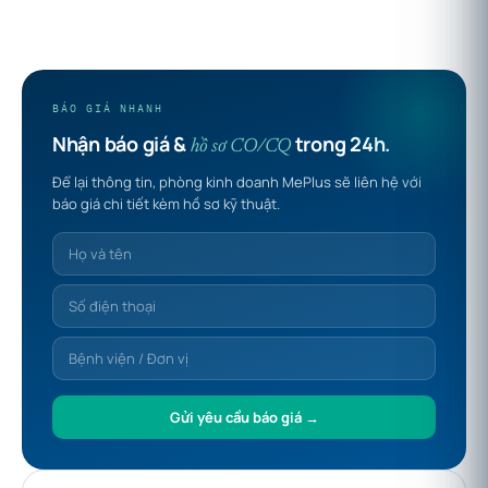
BÁO GIÁ NHANH
Nhận báo giá &
trong 24h.
hồ sơ CO/CQ
Để lại thông tin, phòng kinh doanh MePlus sẽ liên hệ với
báo giá chi tiết kèm hồ sơ kỹ thuật.
Gửi yêu cầu báo giá →