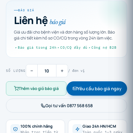
BÁO GIÁ
Liên hệ
báo giá
Giá ưu đãi cho bệnh viện và đơn hàng số lượng lớn. Báo
giá chi tiết kèm hồ sơ CO/CQ trong vòng 24h làm việc.
Báo giá trong 24h
CO/CQ đầy đủ
Công nợ B2B
−
+
/ đơn vị
SỐ LƯỢNG
Yêu cầu báo giá ngay
Thêm vào giỏ báo giá
Gọi tư vấn 0877 568 658
100% chính hãng
Giao 24h HN/HCM
Nhập trực tiếp từ
Toàn quốc 1–3 ngày