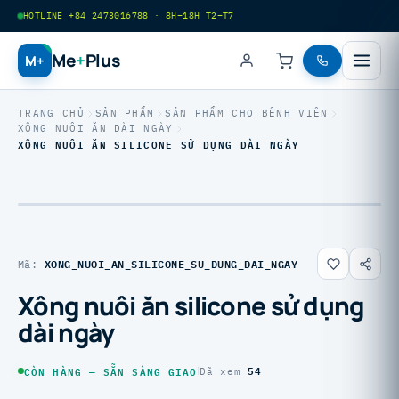
HOTLINE +84 2473016788 · 8H–18H T2–T7
Me
+
Plus
M+
TRANG CHỦ
SẢN PHẨM
SẢN PHẨM CHO BỆNH VIỆN
XÔNG NUÔI ĂN DÀI NGÀY
XÔNG NUÔI ĂN SILICONE SỬ DỤNG DÀI NGÀY
XONG_NUOI_AN_SILICONE_SU_DUNG_DAI_NGAY
Mã:
Xông nuôi ăn silicone sử dụng
dài ngày
54
CÒN HÀNG — SẴN SÀNG GIAO
|
Đã xem