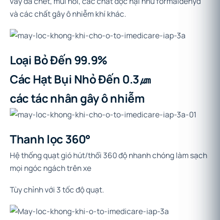
vẩy da chết, mùi hôi, các chất độc hại như formaldehyd
và các chất gây ô nhiễm khí khác.
Loại Bỏ Đến 99.9%
Các Hạt Bụi Nhỏ Đến 0.3㎛
các tác nhân gây ô nhiễm
Thanh lọc 360°
Hệ thống quạt gió hút/thổi 360 độ nhanh chóng làm sạch
mọi ngóc ngách trên xe
Tùy chỉnh với 3 tốc độ quạt.