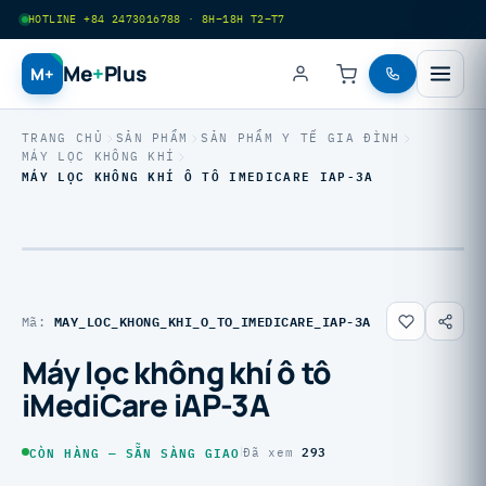
HOTLINE +84 2473016788 · 8H–18H T2–T7
Me
+
Plus
M+
TRANG CHỦ
SẢN PHẨM
SẢN PHẨM Y TẾ GIA ĐÌNH
MÁY LỌC KHÔNG KHÍ
MÁY LỌC KHÔNG KHÍ Ô TÔ IMEDICARE IAP-3A
MAY_LOC_KHONG_KHI_O_TO_IMEDICARE_IAP-3A
Mã:
Máy lọc không khí ô tô
iMediCare iAP-3A
293
CÒN HÀNG — SẴN SÀNG GIAO
|
Đã xem