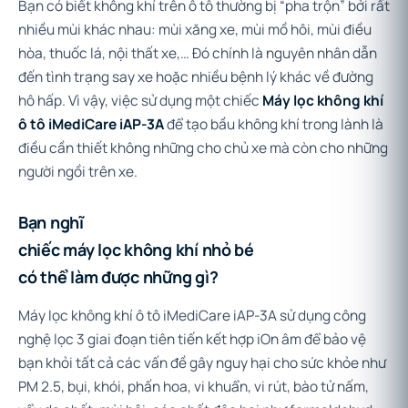
Bạn có biết không khí trên ô tô thường bị “pha trộn” bởi rất
nhiều mùi khác nhau: mùi xăng xe, mùi mồ hôi, mùi điều
hòa, thuốc lá, nội thất xe,… Đó chính là nguyên nhân dẫn
đến tình trạng say xe hoặc nhiều bệnh lý khác về đường
hô hấp. Vì vậy, việc sử dụng một chiếc
Máy lọc không khí
ô tô iMediCare iAP-3A
để tạo bầu không khí trong lành là
điều cần thiết không những cho chủ xe mà còn cho những
người ngồi trên xe.
Bạn nghĩ
chiếc máy lọc không khí nhỏ bé
có thể làm được những gì?
Máy lọc không khí ô tô iMediCare iAP-3A sử dụng công
nghệ lọc 3 giai đoạn tiên tiến kết hợp iOn âm để bảo vệ
bạn khỏi tất cả các vấn đề gây nguy hại cho sức khỏe như
PM 2.5, bụi, khói, phấn hoa, vi khuẩn, vi rút, bào tử nấm,