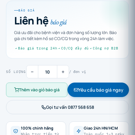
BÁO GIÁ
Liên hệ
báo giá
Giá ưu đãi cho bệnh viện và đơn hàng số lượng lớn. Báo
giá chi tiết kèm hồ sơ CO/CQ trong vòng 24h làm việc.
Báo giá trong 24h
CO/CQ đầy đủ
Công nợ B2B
−
+
/ đơn vị
SỐ LƯỢNG
Yêu cầu báo giá ngay
Thêm vào giỏ báo giá
Gọi tư vấn 0877 568 658
100% chính hãng
Giao 24h HN/HCM
Nhập trực tiếp từ
Toàn quốc 1–3 ngày