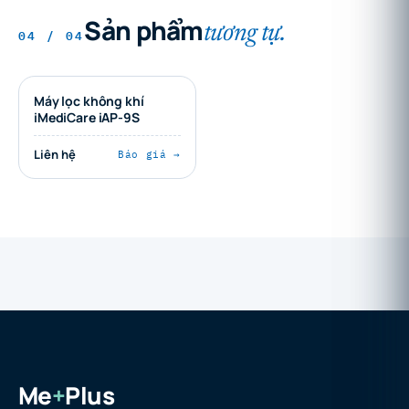
Sản phẩm
tương tự.
04 / 04
Máy lọc không khí
iMediCare iAP-9S
Liên hệ
Báo giá →
Me
+
Plus