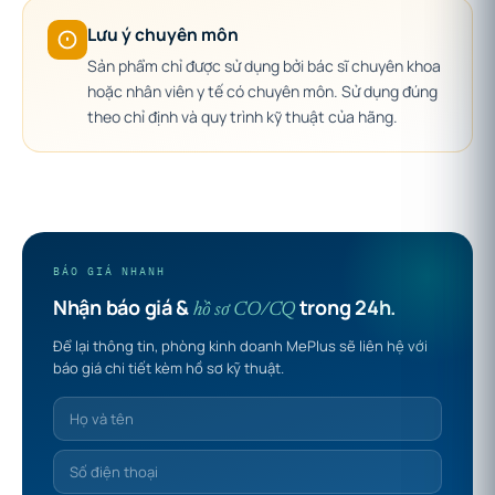
Lưu ý chuyên môn
Sản phẩm chỉ được sử dụng bởi bác sĩ chuyên khoa
hoặc nhân viên y tế có chuyên môn. Sử dụng đúng
theo chỉ định và quy trình kỹ thuật của hãng.
BÁO GIÁ NHANH
Nhận báo giá &
trong 24h.
hồ sơ CO/CQ
Để lại thông tin, phòng kinh doanh MePlus sẽ liên hệ với
báo giá chi tiết kèm hồ sơ kỹ thuật.