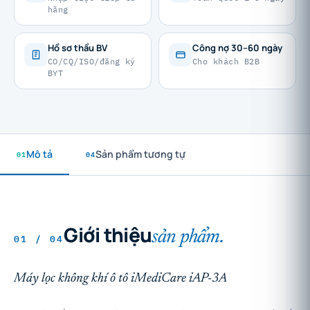
hãng
Hồ sơ thầu BV
Công nợ 30–60 ngày
CO/CQ/ISO/đăng ký
Cho khách B2B
BYT
01
Mô tả
04
Sản phẩm tương tự
Giới thiệu
sản phẩm.
01 / 04
Máy lọc không khí ô tô iMediCare iAP-3A