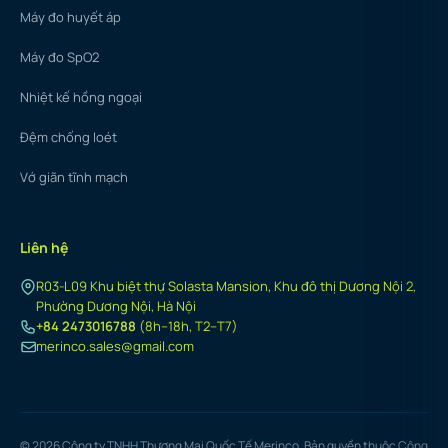
Máy đo huyết áp
Máy đo SpO2
Nhiệt kế hồng ngoại
Đệm chống loét
Vớ giãn tĩnh mạch
Liên hệ
R03-L09 Khu biệt thự Solasta Mansion, Khu đô thị Dương Nội 2,
Phường Dương Nội, Hà Nội
+84 2473016788
(8h–18h, T2–T7)
merinco.sales@gmail.com
© 2026 Công ty TNHH Thương Mại Quốc Tế Merinco. Bản quyền thuộc Công