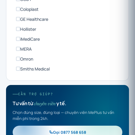
Coloplast
GE Healthcare
Hollister
iMediCare
MERA
Omron
Smiths Medical
CẦN TRỢ GIÚP?
Tư vấn từ
y tế.
chuyên viên
Chọn đúng size, đúng loại — chuyên viên MePlus tư vấn
miễn phí trong 24h.
Gọi 0877 568 658