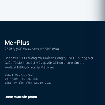
Me
+
Plus
Thiết bị y tế · vật tư chăm sóc bệnh nhân
Công ty TNHH Thương mại Quốc tế Công ty TNHH Thương Mại
Quốc Tế Merinco. Đại lý ủy quyền GE Healthcare, Smiths
Medical, MERA, Omron tại Việt Nam.
ĐKKD: 0107799712
Sở KH&ĐT TP. Hà Nội
Đăng ký lần đầu: 18.10.2020
Danh mục sản phẩm