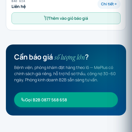
BÁO GIÁ
Chi tiết
Liên hệ
Thêm vào giỏ báo giá
Cần báo giá
?
số lượng lớn
Bệnh viện, phòng khám đặt hàng theo lô — MePlus có
chính sách giá riêng, hỗ trợ hồ sơ thầu, công nợ 30–60
ngày. Phòng kinh doanh B2B sẵn sàng tư vấn.
Gọi B2B 0877 568 658