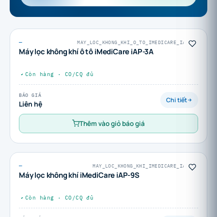
—
MAY_LOC_KHONG_KHI_O_TO_IMEDICARE_IAP-3A
Máy lọc không khí ô tô iMediCare iAP-3A
Còn hàng · CO/CQ đủ
BÁO GIÁ
Chi tiết
Liên hệ
Thêm vào giỏ báo giá
—
MAY_LOC_KHONG_KHI_IMEDICARE_IAP-9S
Máy lọc không khí iMediCare iAP-9S
Còn hàng · CO/CQ đủ