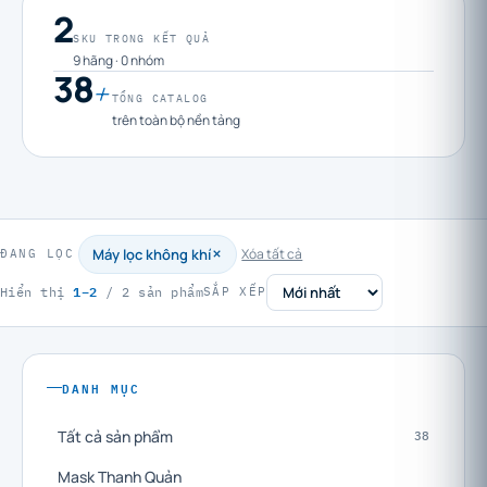
2
SKU TRONG KẾT QUẢ
9 hãng · 0 nhóm
38
+
TỔNG CATALOG
trên toàn bộ nền tảng
Máy lọc không khí
Xóa tất cả
ĐANG LỌC
1–2
Hiển thị
/ 2 sản phẩm
SẮP XẾP
DANH MỤC
Tất cả sản phẩm
38
Mask Thanh Quản