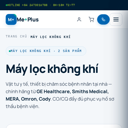
HOTLINE +84 2473016788 · 8H–18H T2–T7
Me
+
Plus
M+
MÁY LỌC KHÔNG KHÍ
TRANG CHỦ
MÁY LỌC KHÔNG KHÍ · 2 SẢN PHẨM
Máy lọc không khí
Vật tư y tế, thiết bị chăm sóc bệnh nhân tại nhà —
chính hãng từ
GE Healthcare, Smiths Medical,
MERA, Omron, Cody
. CO/CQ đầy đủ phục vụ hồ sơ
thầu bệnh viện.