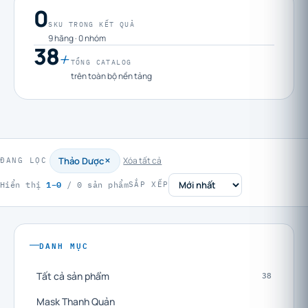
0
SKU TRONG KẾT QUẢ
9 hãng · 0 nhóm
38
+
TỔNG CATALOG
trên toàn bộ nền tảng
Thảo Dược
Xóa tất cả
ĐANG LỌC
1–0
Hiển thị
/ 0 sản phẩm
SẮP XẾP
DANH MỤC
Tất cả sản phẩm
38
Mask Thanh Quản