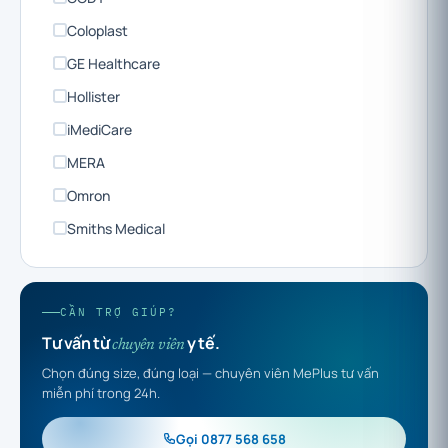
Coloplast
GE Healthcare
Hollister
iMediCare
MERA
Omron
Smiths Medical
CẦN TRỢ GIÚP?
Tư vấn từ
y tế.
chuyên viên
Chọn đúng size, đúng loại — chuyên viên MePlus tư vấn
miễn phí trong 24h.
Gọi 0877 568 658