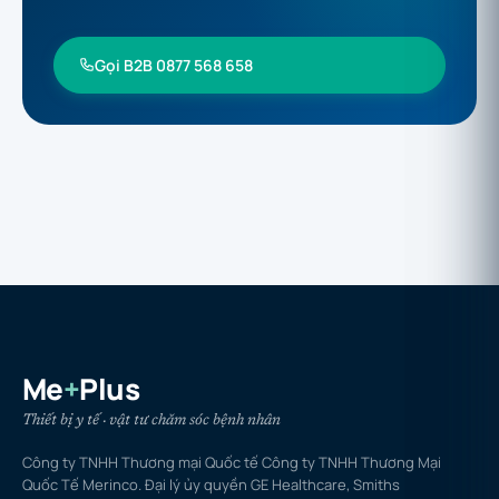
Gọi B2B 0877 568 658
Me
+
Plus
Thiết bị y tế · vật tư chăm sóc bệnh nhân
Công ty TNHH Thương mại Quốc tế Công ty TNHH Thương Mại
Quốc Tế Merinco. Đại lý ủy quyền GE Healthcare, Smiths