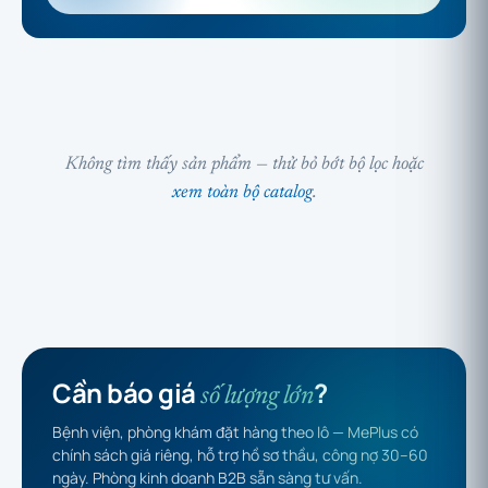
Không tìm thấy sản phẩm — thử bỏ bớt bộ lọc hoặc
xem toàn bộ catalog
.
Cần báo giá
?
số lượng lớn
Bệnh viện, phòng khám đặt hàng theo lô — MePlus có
chính sách giá riêng, hỗ trợ hồ sơ thầu, công nợ 30–60
ngày. Phòng kinh doanh B2B sẵn sàng tư vấn.