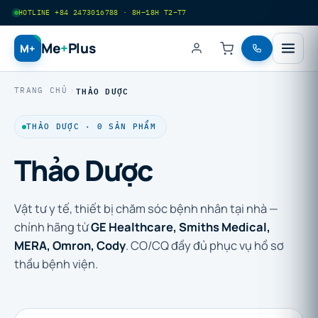
HOTLINE +84 2473016788 · 8H–18H T2–T7
Me
+
Plus
M+
THẢO DƯỢC
TRANG CHỦ
THẢO DƯỢC · 0 SẢN PHẨM
Thảo Dược
Vật tư y tế, thiết bị chăm sóc bệnh nhân tại nhà —
chính hãng từ
GE Healthcare, Smiths Medical,
MERA, Omron, Cody
. CO/CQ đầy đủ phục vụ hồ sơ
thầu bệnh viện.